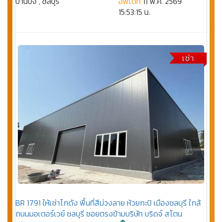
บ้านบึง , ชลบุรี
อัพเดท
11 พ.ค. 2569
15:53:15 น.
เช่า
BR 1791 ให้เช่าโกดัง พื้นที่สีม่วงลาย ห้วยกะปิ เมืองชลบุรี ใกล้
ถนนมอเตอร์เวย์ ชลบุรี ซอยตรงข้ามบริษัท บริดจ์ สโตน