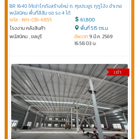
BR 1640 ให้เช่าโกดังสร้างใหม่ ถ. ศุขประยูร กุฎโง้ง อำเภอ
พนัสนิคม พื้นที่สีส้ม ขอ รง.4 ได้
รหัส : WH-CBI-6855
61,800
โรงงาน คลังสินค้า
พื้นที่ 515 ตร.ม.
พนัสนิคม , ชลบุรี
อัพเดท
9 มี.ค. 2569
16:58:03 น.
เช่า