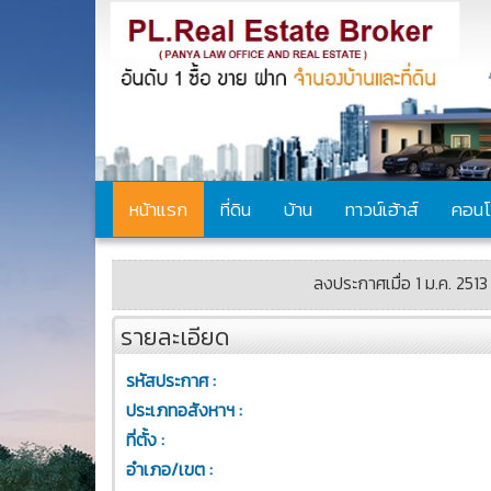
หน้าแรก
ที่ดิน
บ้าน
ทาวน์เฮ้าส์
คอนโ
ลงประกาศเมื่อ 1 ม.ค. 2513
รายละเอียด
รหัสประกาศ :
ประเภทอสังหาฯ :
ที่ตั้ง :
อำเภอ/เขต :