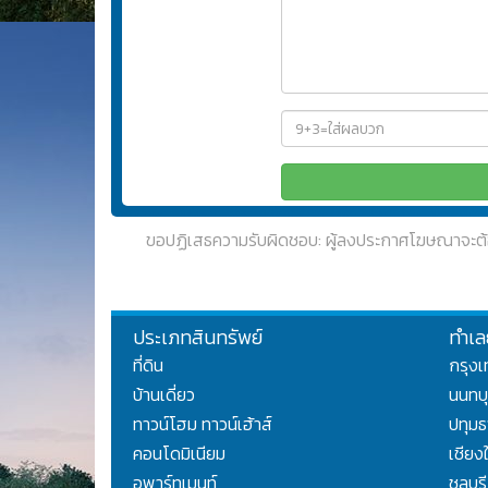
ขอปฏิเสธความรับผิดชอบ: ผู้ลงประกาศโฆษณาจะต้
ประเภทสินทรัพย์
ทำเล
ที่ดิน
กรุง
บ้านเดี่ยว
นนทบุ
ทาวน์โฮม ทาวน์เฮ้าส์
ปทุมธ
คอนโดมิเนียม
เชียง
อพาร์ทเมนท์
ชลบุรี