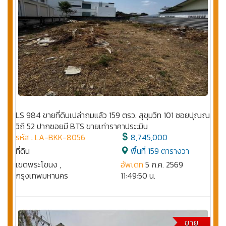
LS 984 ขายที่ดินเปล่าถมแล้ว 159 ตรว. สุขุมวิท 101 ซอยปุณณ
วิถี 52 ปากซอยมี BTS ขายเท่าราคาประะมิน
รหัส : LA-BKK-8056
8,745,000
ที่ดิน
พื้นที่ 159 ตารางวา
เขตพระโขนง ,
อัพเดท
5 ก.ค. 2569
กรุงเทพมหานคร
11:49:50 น.
ขาย