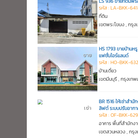
LS 936 ขายที่ดินพร้
ขาย
รหัส : LA-BKK-64
ที่ดิน
เขตพระโขนง , กรุ
HS 1793 ขายบ้านหรู 
ขาย
แฟชั่นไอร์แลนด์
รหัส : HO-BKK-63
บ้านเดี่ยว
เขตมีนบุรี , กรุงเ
BR 1516 ให้เช่าสำนัก
เช่า
ลิฟต์ ระบบปรับอากา
รหัส : OF-BKK-62
อาคาร พื้นที่สำนักง
เขตสวนหลวง , กรุ