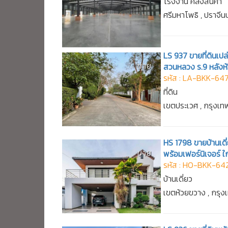
โรงงาน คลังสินค้า
ศรีมหาโพธิ , ปราจีนบ
LS 937 ขายที่ดินเปล
ขาย
สวนหลวง ร.9 หลังห
รหัส : LA-BKK-64
ที่ดิน
เขตประเวศ , กรุงเ
HS 1798 ขายบ้านเดี
ขาย
พร้อมเฟอร์นิเจอร์ ใ
รหัส : HO-BKK-64
บ้านเดี่ยว
เขตห้วยขวาง , กรุ