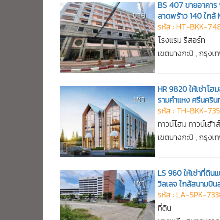
BS 407 ขายอาคาร 9 
ขาย
ลาดพร้าว 140 ใกล้
รหัส : HT-BKK-74
โรงแรม รีสอร์ท
เขตบางกะปิ , กรุง
HR 9820 ให้เช่าโฮมอ
เช่า
รามคำแหง ศรีนครินท
รหัส : TH-BKK-73
ทาวน์โฮม ทาวน์เฮ้าส
เขตบางกะปิ , กรุง
LS 960 ให้เช่าที่ด
เช่า
วิลเลจ ใกล้สนามบิน
รหัส : LA-SPK-73
ที่ดิน