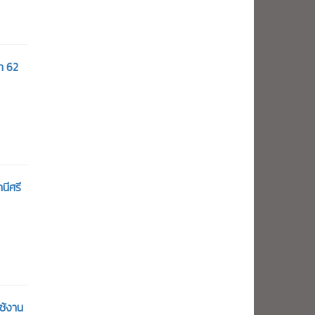
ท 62
นีศรี
ช้งาน