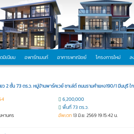
ดมิเนียม
อพาร์ทเมนท์
อาคารพาณิชย์
โครงการใหม่
ล
 2 ชั้น 73 ตร.ว. หมู่บ้านพาร์คเวย์ ชาเล่ต์ ถนนรามคำแหง190/1 มีนบุรี ใกล้
64
6,200,000
พื้นที่ 73 ตร.ว.
ทพมหานคร
อัพเดท
13 มิ.ย. 2569 19:15:42 น.