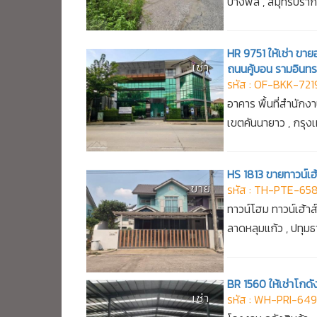
บางพลี , สมุทรปรา
HR 9751 ให้เช่า ขาย
เช่า
ถนนคู้บอน รามอินทร
รหัส : OF-BKK-721
อาคาร พื้นที่สำนักง
เขตคันนายาว , กรุ
HS 1813 ขายทาวน์เฮ้
ขาย
รหัส : TH-PTE-658
ทาวน์โฮม ทาวน์เฮ้าส
ลาดหลุมแก้ว , ปทุมธ
BR 1560 ให้เช่าโกด
เช่า
รหัส : WH-PRI-64