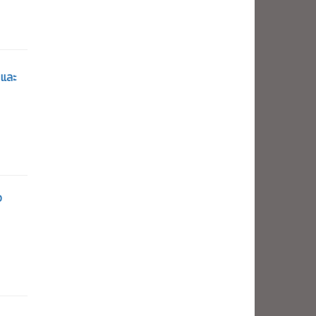
 และ
ว