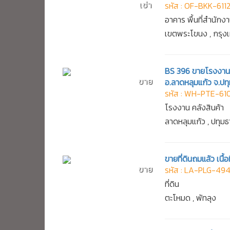
เช่า
รหัส : OF-BKK-611
อาคาร พื้นที่สำนักง
เขตพระโขนง , กรุ
BS 396 ขายโรงงาน 
ขาย
อ.ลาดหลุมแก้ว จ.ปทุ
รหัส : WH-PTE-61
โรงงาน คลังสินค้า
ลาดหลุมแก้ว , ปทุมธ
ขายที่ดินถมแล้ว เนื
ขาย
รหัส : LA-PLG-49
ที่ดิน
ตะโหมด , พัทลุง