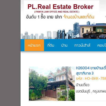
หน้าแรก
ที่ดิน
บ้าน
ทาวน์เฮ้าส์
คอนโ
ประกาศ Exclusive
H26004 ขายบ้านเดี่ยว
ขาย
สุขาภิบาล 3
รหัส : HO-BKK-78
บ้านเดี่ยว
เขตมีนบุรี , กรุงเ