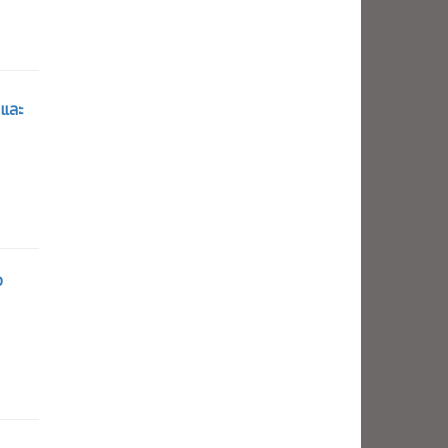
 และ
ว