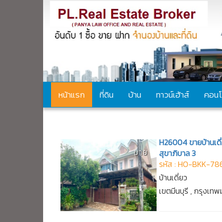
หน้าแรก
ที่ดิน
บ้าน
ทาวน์เฮ้าส์
คอนโ
ประกาศ Exclusive
H26004 ขายบ้านเดี่ยว
ขาย
สุขาภิบาล 3
รหัส : HO-BKK-78
บ้านเดี่ยว
เขตมีนบุรี , กรุงเ