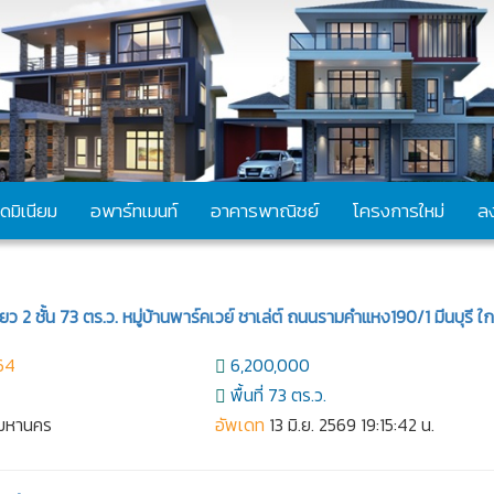
ดมิเนียม
อพาร์ทเมนท์
อาคารพาณิชย์
โครงการใหม่
ล
 2 ชั้น 73 ตร.ว. หมู่บ้านพาร์คเวย์ ชาเล่ต์ ถนนรามคำแหง190/1 มีนบุรี ใกล้
64
6,200,000
พื้นที่ 73 ตร.ว.
ทพมหานคร
อัพเดท
13 มิ.ย. 2569 19:15:42 น.