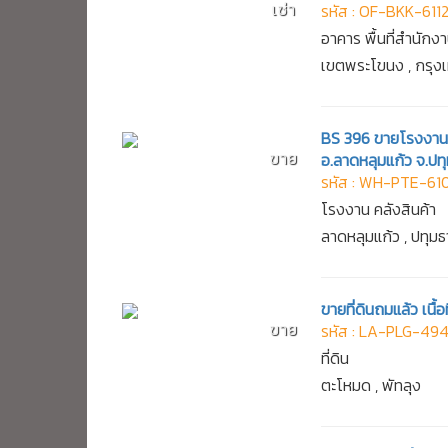
เช่า
รหัส : OF-BKK-611
อาคาร พื้นที่สำนักง
เขตพระโขนง , กรุ
BS 396 ขายโรงงาน 
ขาย
อ.ลาดหลุมแก้ว จ.ปทุ
รหัส : WH-PTE-61
โรงงาน คลังสินค้า
ลาดหลุมแก้ว , ปทุมธ
ขายที่ดินถมแล้ว เนื
ขาย
รหัส : LA-PLG-49
ที่ดิน
ตะโหมด , พัทลุง