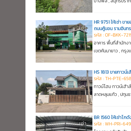
บางพลี , สมุทรปรา
HR 9751 ให้เช่า ขาย
เช่า
ถนนคู้บอน รามอินทร
รหัส : OF-BKK-721
อาคาร พื้นที่สำนักง
เขตคันนายาว , กรุ
HS 1813 ขายทาวน์เฮ้
ขาย
รหัส : TH-PTE-658
ทาวน์โฮม ทาวน์เฮ้าส
ลาดหลุมแก้ว , ปทุมธ
BR 1560 ให้เช่าโกด
เช่า
รหัส : WH-PRI-64