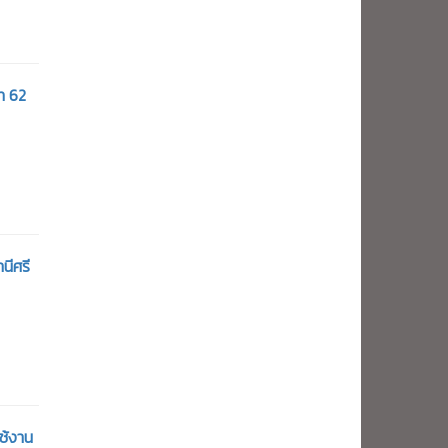
ท 62
นีศรี
ช้งาน