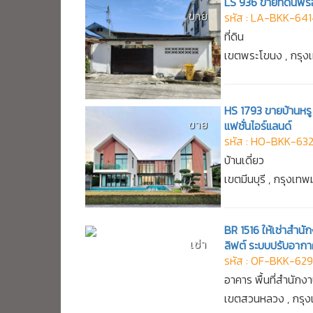
LS 936 ขายที่ดินพร้
ขาย
รหัส : LA-BKK-64
ที่ดิน
เขตพระโขนง , กรุ
HS 1793 ขายบ้านหรู 
ขาย
แฟชั่นไอร์แลนด์
รหัส : HO-BKK-63
บ้านเดี่ยว
เขตมีนบุรี , กรุงเ
BR 1516 ให้เช่าสำนัก
เช่า
ลิฟต์ ระบบปรับอากา
รหัส : OF-BKK-62
อาคาร พื้นที่สำนักง
เขตสวนหลวง , กรุ