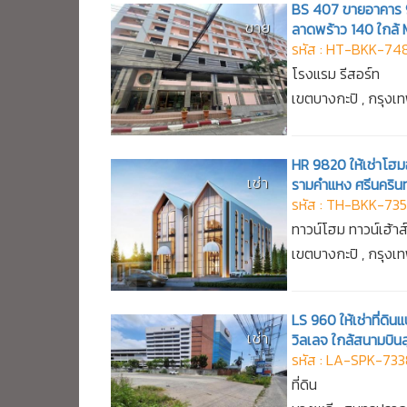
BS 407 ขายอาคาร 9 
ขาย
ลาดพร้าว 140 ใกล้
รหัส : HT-BKK-74
โรงแรม รีสอร์ท
เขตบางกะปิ , กรุง
HR 9820 ให้เช่าโฮมอ
เช่า
รามคำแหง ศรีนครินท
รหัส : TH-BKK-73
ทาวน์โฮม ทาวน์เฮ้าส
เขตบางกะปิ , กรุง
LS 960 ให้เช่าที่ด
เช่า
วิลเลจ ใกล้สนามบิน
รหัส : LA-SPK-73
ที่ดิน