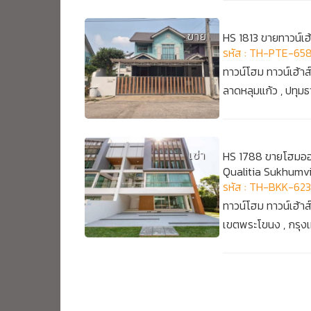
ขาย
HS 1813 ขายทาวน์เฮ้
รหัส : TH-PTE-658
ทาวน์โฮม ทาวน์เฮ้าส
ลาดหลุมแก้ว , ปทุมธ
เช่า
HS 1788 ขายโฮมออฟฟ
Qualitia Sukhumvi
รหัส : TH-BKK-62
ทาวน์โฮม ทาวน์เฮ้าส
เขตพระโขนง , กรุ
พบรายการประกาศ ขาย เช่า ทาวน์โฮม ทาวน์