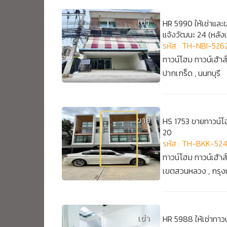
เช่า
HR 5990 ให้เช่าและขา
แจ้งวัฒนะ 24 (หลัง
รหัส : TH-NBI-526
ทาวน์โฮม ทาวน์เฮ้าส
ปากเกร็ด , นนทบุรี
ขาย
HS 1753 ขายทาวน์โ
20
รหัส : TH-BKK-52
ทาวน์โฮม ทาวน์เฮ้าส
เขตสวนหลวง , กรุ
เช่า
HR 5988 ให้เช่าทาวน