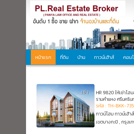
หน้าแรก
ที่ดิน
บ้าน
ทาวน์เฮ้าส์
คอนโ
ประกาศ Exclusive
เช่า
HR 9820 ให้เช่าโฮมอ
รามคำแหง ศรีนครินท
รหัส : TH-BKK-73
ทาวน์โฮม ทาวน์เฮ้าส
เขตบางกะปิ , กรุง