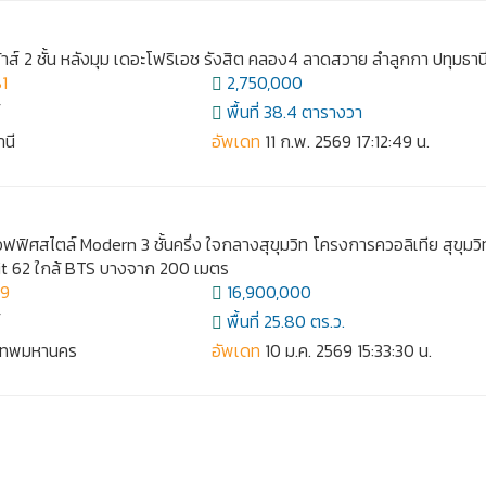
าส์ 2 ชั้น หลังมุม เดอะโฟริเอช รังสิต คลอง4 ลาดสวาย ลำลูกกา ปทุมธาน
1
2,750,000
์
พื้นที่ 38.4 ตารางวา
านี
อัพเดท
11 ก.พ. 2569 17:12:49 น.
ิศสไตล์ Modern 3 ชั้นครึ่ง ใจกลางสุขุมวิท โครงการควอลิเทีย สุขุมวิ
t 62 ใกล้ BTS บางจาก 200 เมตร
39
16,900,000
์
พื้นที่ 25.80 ตร.ว.
งเทพมหานคร
อัพเดท
10 ม.ค. 2569 15:33:30 น.
เฮ้าส์ ทั้งหมด 747 รายการ