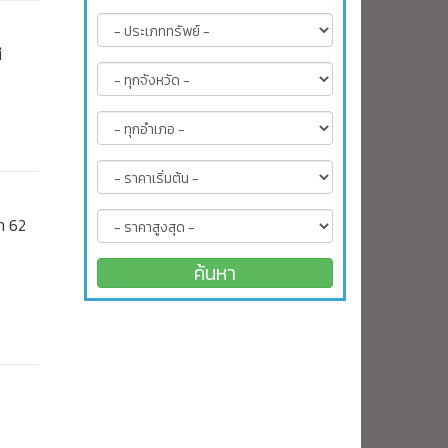
ี
ท 62