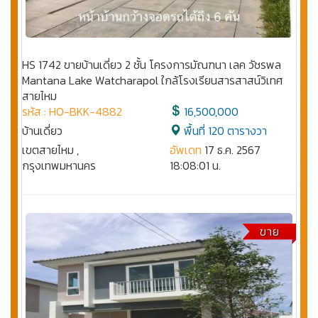
HS 1742 ขายบ้านเดี่ยว 2 ชั้น โครงการมัณฑนา เลค วัชรพล
Mantana Lake Watcharapol ใกล้โรงเรียนสารสาสน์วิเทศ
สายไหม
รหัส : HO-BKK-4882
16,500,000
บ้านเดี่ยว
พื้นที่ 120 ตารางวา
เขตสายไหม ,
อัพเดท
17 ธ.ค. 2567
กรุงเทพมหานคร
18:08:01 น.
ขาย