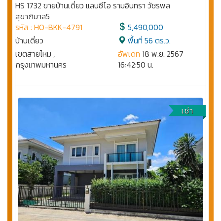
HS 1732 ขายบ้านเดี่ยว แลนซีโอ รามอินทรา วัชรพล
สุขาภิบาล5
รหัส : HO-BKK-4791
5,490,000
บ้านเดี่ยว
พื้นที่ 56 ตร.ว.
เขตสายไหม ,
อัพเดท
18 พ.ย. 2567
กรุงเทพมหานคร
16:42:50 น.
เช่า