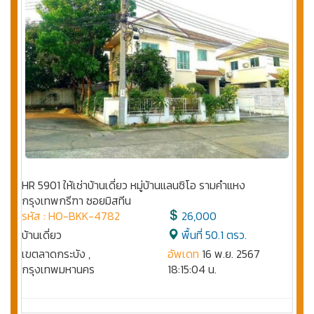
HR 5901 ให้เช่าบ้านเดี่ยว หมู่บ้านแลนซิโอ รามคำแหง
กรุงเทพกรีฑา ซอยมิสทีน
รหัส : HO-BKK-4782
26,000
บ้านเดี่ยว
พื้นที่ 50.1 ตรว.
เขตลาดกระบัง ,
อัพเดท
16 พ.ย. 2567
กรุงเทพมหานคร
18:15:04 น.