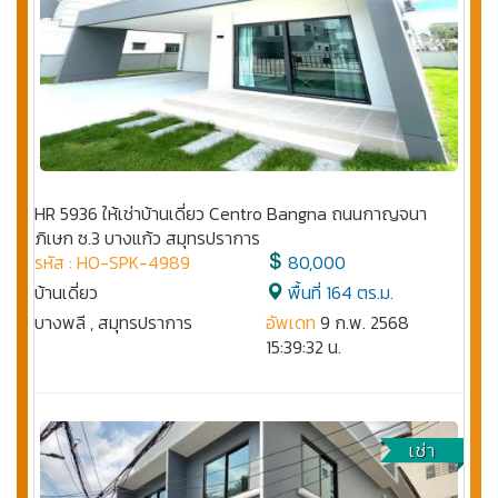
HR 5936 ให้เช่าบ้านเดี่ยว Centro Bangna ถนนกาญจนา
ภิเษก ซ.3 บางแก้ว สมุทรปราการ
รหัส : HO-SPK-4989
80,000
บ้านเดี่ยว
พื้นที่ 164 ตร.ม.
บางพลี , สมุทรปราการ
อัพเดท
9 ก.พ. 2568
15:39:32 น.
เช่า