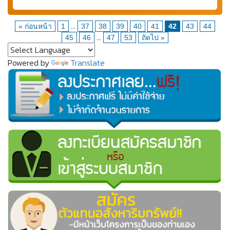
...
« ก่อนหน้า
1
37
38
39
40
41
42
43
44
...
45
46
47
53
ถัดไป »
Powered by
Translate