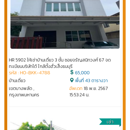
HR 5902 ให้เช่าบ้านเดี่ยว 3 ชั้น ซอยจรัญสนิทวงศ์ 67 จด
ทะเบียนบริษัทได้ ใกล้ตั้งฮั่วเส็งธนบุรี
รหัส : HO-BKK-4788
65,000
บ้านเดี่ยว
พื้นที่ 43 ตารางวา
เขตบางพลัด ,
อัพเดท
18 พ.ย. 2567
กรุงเทพมหานคร
15:53:24 น.
เช่า